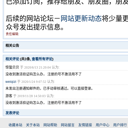
已添加订阅，推荐给朋友、朋友圈，朋
后续的网站论坛－
网站更新动态
将少量
众号发出提示信息。
责任编辑:
相关公告
相关评论
(共
3
条,
查看所有评论
)
惊蛰贝贝
于
认为:
2020/6/13 21:20:04
没收到激活验证码怎么办， 注册的号不激活用不了
weiqizi
于
认为:
2020/1/24 9:07:52
未发出注册通知邮件的，已手动审核通过。可以直接登录。
游客
于
认为:
2019/11/28 14:50:03
没收到激活验证码怎么办， 注册的号不激活用不了
发表评论
收藏本站
关于本站
网站帮助
网站留言
友情链接
用户中心
用户排行