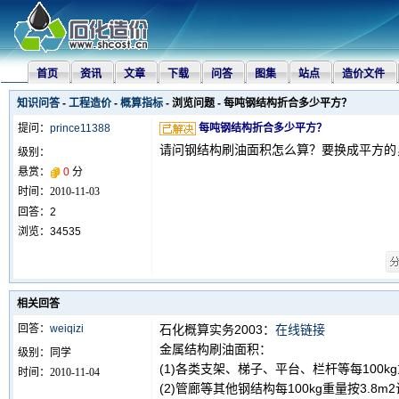
首页
资讯
文章
下载
问答
图集
站点
造价文件
知识问答
-
工程造价
-
概算指标
- 浏览问题 - 每吨钢结构折合多少平方？
提问：
prince11388
每吨钢结构折合多少平方？
请问钢结构刷油面积怎么算？要换成平方的
级别：
悬赏：
0
分
时间：
2010-11-03
回答：
2
浏览：
34535
相关回答
回答：
weiqizi
石化概算实务2003：
在线链接
金属结构刷油面积：
级别：
同学
(1)各类支架、梯子、平台、栏杆等每100kg
时间：
2010-11-04
(2)管廊等其他钢结构每100kg重量按3.8m