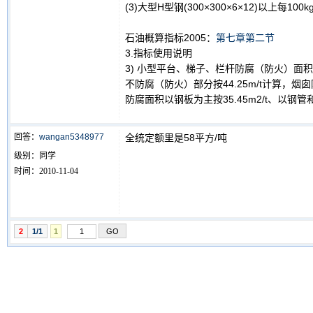
(3)大型H型钢(300×300×6×12)以上每10
石油概算指标2005：
第七章第二节
3.指标使用说明
3) 小型平台、梯子、栏杆防腐（防火）面积按
不防腐（防火）部分按44.25m/t计算，烟囱
防腐面积以钢板为主按35.45m2/t、以钢管和
回答：
wangan5348977
全统定额里是58平方/吨
级别：
同学
时间：
2010-11-04
2
1/1
1