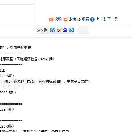
投稿
报错
收藏
上一条
下一条
更新），适用于加载宏。
===========
材库调整（工程经济信息2024-1期）
===========
位修正
23-6期）
2、P91管道及阀门安装，螺栓机械紧固），主材子目33条。
===========
023-5期）
。
===========
23-4期）
===========
23-3期）