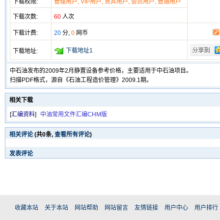
下载权限:
管理用户, VIP用户, 贵宾用户, 会员用户, 普通用户
下载次数:
60
人次
下载计费:
20
分,
0
网币
下载地址1
下载地址:
中石油发布的2009年2月静置设备参考价格，主要适用于中石油项目。
扫描PDF格式，源自《石油工程造价管理》2009.1期。
相关下载
[
汇编资料
]
中油常用文件汇编CHM版
相关评论
(共
0
条,
查看所有评论
)
发表评论
收藏本站
关于本站
网站帮助
网站留言
友情链接
用户中心
用户排行