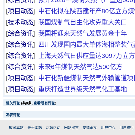
[
综合资讯
]
预计2020年煤制天然气产量达60
[
项目动态
]
中石化拟在陕西建年产80亿立方
[
技术动态
]
我国煤制气自主化攻克重大关口
[
综合资讯
]
我国将迎来天然气发展黄金十年
[
综合资讯
]
四川发现国内最大单体海相整装气
[
综合资讯
]
上海天然气日供应量达3097万立
[
综合资讯
]
未来6年煤制天然气达500亿方
[
项目动态
]
中石化新疆煤制天然气外输管道项
[
项目动态
]
重庆打造世界级天然气化工基地
相关评论
(共
0
条,
查看所有评论
)
发表评论
收藏本站
关于本站
网站帮助
网站留言
友情链接
用户中心
用户排行