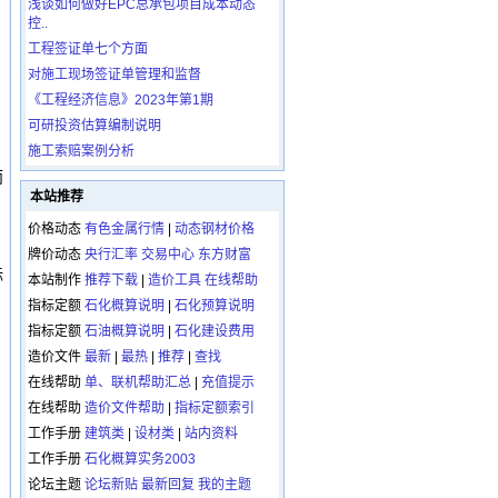
浅谈如何做好EPC总承包项目成本动态
控..
工程签证单七个方面
对施工现场签证单管理和监督
《工程经济信息》2023年第1期
可研投资估算编制说明
施工索赔案例分析
而
本站推荐
价格动态
有色金属行情
|
动态钢材价格
牌价动态
央行汇率
交易中心
东方财富
标
本站制作
推荐下载
|
造价工具
在线帮助
。
指标定额
石化概算说明
|
石化预算说明
指标定额
石油概算说明
|
石化建设费用
造价文件
最新
|
最热
|
推荐
|
查找
在线帮助
单、联机帮助汇总
|
充值提示
在线帮助
造价文件帮助
|
指标定额索引
工作手册
建筑类
|
设材类
|
站内资料
工作手册
石化概算实务2003
论坛主题
论坛新贴
最新回复
我的主题