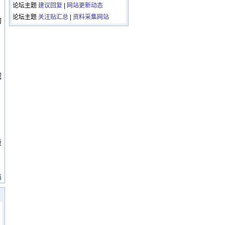
论坛主题
建议回复
|
网站更新动态
论坛主题
关注贴汇总
|
资料采集网站
的
减
，
量
篇